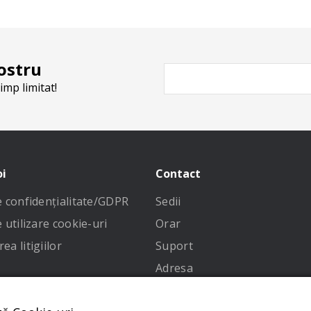
ostru
imp limitat!
oi
Contact
de confidenţialitate/GDPR
Sedii
e utilizare cookie-uri
Orar
ea litigiilor
Suport
Adresa
 condiții