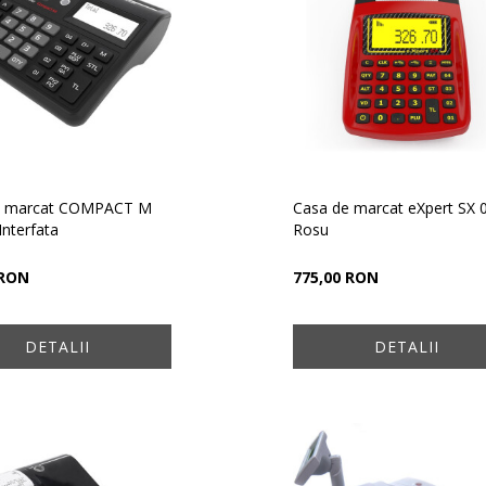
e marcat COMPACT M
Casa de marcat eXpert SX 0
Interfata
Rosu
 RON
775,00 RON
DETALII
DETALII