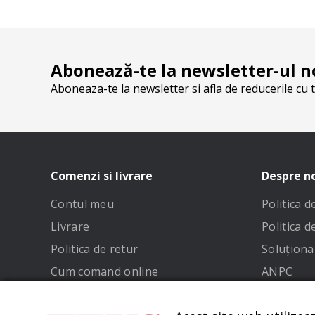
Abonează-te la newsletter-ul n
Aboneaza-te la newsletter si afla de reducerile cu t
Comenzi si livrare
Despre n
Contul meu
Politica 
Livrare
Politica d
Politica de retur
Soluționar
Cum comand online
ANPC
Metode de plata
Termeni și