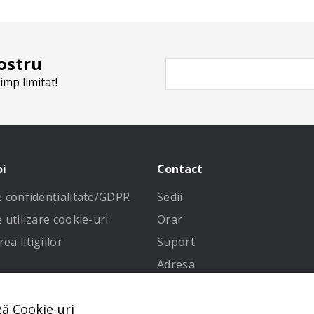
ostru
imp limitat!
oi
Contact
de confidenţialitate/GDPR
Sedii
e utilizare cookie-uri
Orar
ea litigiilor
Suport
Adresa
 condiții
ză Cookie-uri