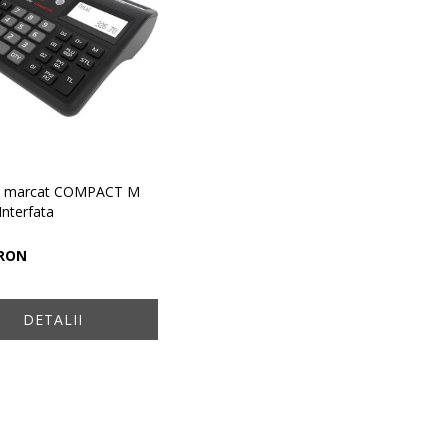
e marcat COMPACT M
Interfata
 RON
DETALII