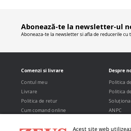
Abonează-te la newsletter-ul n
Aboneaza-te la newsletter si afla de reducerile cu t
Comenzi si livrare
Despre n
Contul meu
Politica 
Livrare
Politica d
Politica de retur
Soluționar
Cum comand online
ANPC
Metode de plata
Termeni și
Acest site web utilizea