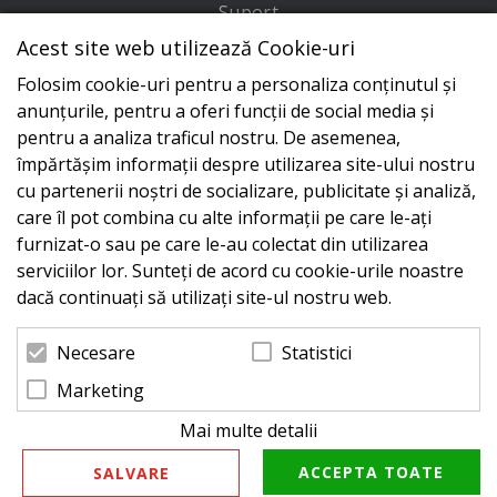
Suport
Acest site web utilizează Cookie-uri
Adresa
Folosim cookie-uri pentru a personaliza conținutul și
Conecteaza-te cu noi
anunțurile, pentru a oferi funcții de social media și
pentru a analiza traficul nostru. De asemenea,
împărtășim informații despre utilizarea site-ului nostru
cu partenerii noștri de socializare, publicitate și analiză,
care îl pot combina cu alte informații pe care le-ați
furnizat-o sau pe care le-au colectat din utilizarea
serviciilor lor. Sunteți de acord cu cookie-urile noastre
dacă continuați să utilizați site-ul nostru web.
Statistici
Necesare
Marketing
Mai multe detalii
© 2026 Zeus Service case de marcat fiscale. Powered
by
blugento
ACCEPTA TOATE
SALVARE