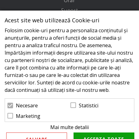
Orar
Suport
Acest site web utilizează Cookie-uri
Adresa
Folosim cookie-uri pentru a personaliza conținutul și
Conecteaza-te cu noi
anunțurile, pentru a oferi funcții de social media și
pentru a analiza traficul nostru. De asemenea,
împărtășim informații despre utilizarea site-ului nostru
cu partenerii noștri de socializare, publicitate și analiză,
care îl pot combina cu alte informații pe care le-ați
furnizat-o sau pe care le-au colectat din utilizarea
serviciilor lor. Sunteți de acord cu cookie-urile noastre
dacă continuați să utilizați site-ul nostru web.
Statistici
Necesare
Marketing
Mai multe detalii
© 2026 Zeus Service case de marcat fiscale. Powered
by
blugento
ACCEPTA TOATE