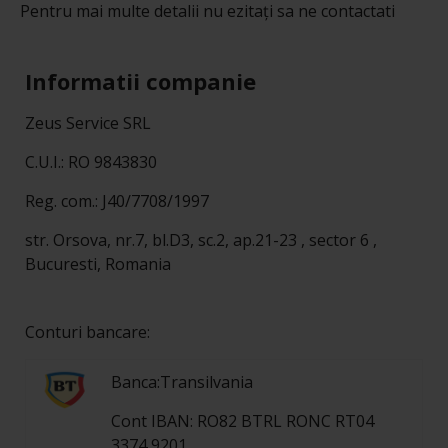
Pentru mai multe detalii nu ezitați sa ne contactati
Informatii companie
Zeus Service SRL
C.U.I.: RO 9843830
Reg. com.: J40/7708/1997
str. Orsova, nr.7, bl.D3, sc.2, ap.21-23 , sector 6 ,
Bucuresti, Romania
Conturi bancare:
Banca:Transilvania
Cont IBAN: RO82 BTRL RONC RT04
3374 9201