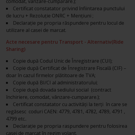
comodat, vanzare-cumpărare.);
Certificat constatator privind înfiintarea punctului
de lucru + Rezoluție ONRC + Mențiuni ;
Declarație pe propria răspundere pentru locul de
utilizare al casei de marcat.
Acte necesare pentru Transport - Alternativ(Ride
Sharing)
Copie după Codul Unic de Înregistrare (CUI);
Copie după Certificat de Înregistrare Fiscală (CIF) –
doar în cazul firmelor plătitoare de TVA;
Copie după BI/CI al administratorului;
Copie după dovada sediului social (contract
închiriere, comodat, vânzare-cumparare.);
Certificat constatator cu activități la terți în care se
regăsesc coduri CAEN: 4779, 4781, 4782, 4789, 4791 ,
4799 etc..
Declarație pe propria raspundere pentru folosirea
casei de marcat în regim volant.