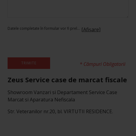
Datele completate în formular vor fi prelucrate conform Regulamentului 2016/679/UE privind protecția persoanelor fizice în ceea ce privește prelucrarea datelor cu caracter personal, în scopul comunicării cu dvs., în urma solicitării create prin trimiterea lui. Completarea formularului reprezintă acordul dvs. pentru a fi contactat prin email/telefon de un reprezentant al companiei noastre în vederea comunicării. Mai multe detalii legate de protecția datelor cu caracter personal aflați din
[Afișare]
TRIMITE
* Câmpuri Obligatorii
Zeus Service case de marcat fiscale
Showroom Vanzari si Departament Service Case
Marcat si Aparatura Nefiscala
Str. Veteranilor nr.20, bl. VIRTUTII RESIDENCE.