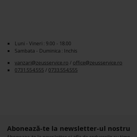
Luni - Vineri : 9.00 - 18.00
Sambata - Duminica : Inchis
vanzari@zeusservice.ro
/
office@zeusservice.ro
0731.554.555
/
0733.554.555
Abonează-te la newsletter-ul nostru
Aboneaza-te la newsletter si afla de reducerile cu timp