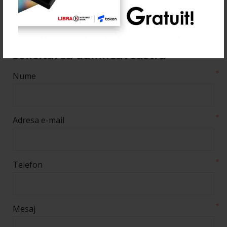
Cont IBAN:RO11 TREZ 7065 069X XX00
7452
Solicitarea dumneavoastră
*
Nume
*
Adresa e-mail
*
Telefon
*
Mesaj