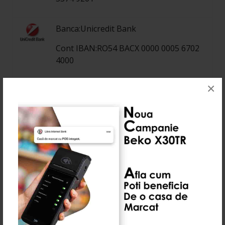
Banca:Unicredit Bank
Cont IBAN:RO54 BACX 0000 0005 6702
4000
×
Banca:ING BANK
Cont IBAN:RO42 INGB 0000 9999 0558
7161
Banca:CEC BANK
Cont IBAN:RO95 CECE B200 30RO N392
7867
Banca:Trezorerie