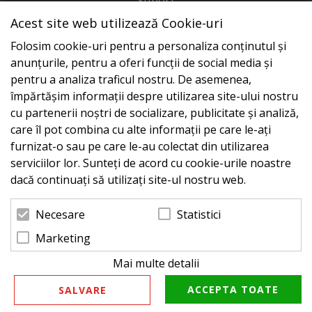
Suport
Acest site web utilizează Cookie-uri
Adresa
Folosim cookie-uri pentru a personaliza conținutul și
Conecteaza-te cu noi
anunțurile, pentru a oferi funcții de social media și
pentru a analiza traficul nostru. De asemenea,
împărtășim informații despre utilizarea site-ului nostru
cu partenerii noștri de socializare, publicitate și analiză,
care îl pot combina cu alte informații pe care le-ați
furnizat-o sau pe care le-au colectat din utilizarea
serviciilor lor. Sunteți de acord cu cookie-urile noastre
dacă continuați să utilizați site-ul nostru web.
Statistici
Necesare
Marketing
Mai multe detalii
© 2026 Zeus Service case de marcat fiscale. Powered
by
blugento
ACCEPTA TOATE
SALVARE