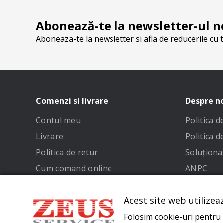
Abonează-te la newsletter-ul n
Aboneaza-te la newsletter si afla de reducerile cu t
Comenzi si livrare
Despre n
Contul meu
Politica 
Livrare
Politica d
Politica de retur
Soluționar
Cum comand online
ANPC
Metode de plata
Termeni și
Acest site web utilizea
Folosim cookie-uri pentru a