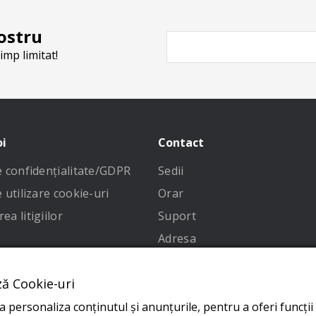
ostru
imp limitat!
oi
Contact
de confidenţialitate/GDPR
Sedii
e utilizare cookie-uri
Orar
ea litigiilor
Suport
Adresa
 condiții
ză Cookie-uri
 personaliza conținutul și anunțurile, pentru a oferi funcții 