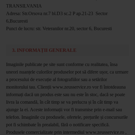
TRANSILVANIA
Adresa: Str.Orsova nr.7 bl.D3 sc.2 P ap.21-23 Sector
6,Bucuresti
Punct de lucru: str. Veteranilor nr.20, sector 6, Bucuresti
3. INFORMAȚII GENERALE
Imaginile publicate pe site sunt conforme cu realitatea, însa
uneori nuanțele culorilor produselor pot să difere ușor, ca urmare
a procesului de execuție al fotografiilor sau a setărilor
monitorului tau. Clienții www.zeusservice.ro vor fi întotdeauna
informați dacă un produs este sau nu este în stoc, dacă se poate
livra la comandă, în cât timp se va prelucra și în cât timp va
ajunge la ei. Aceste informații vor fi transmise prin e-mail sau
telefon. Imaginile cu produsele, ofertele, prețurile și concursurile
pot fi schimbate în prealabil, fără o notificare specifică.
Produsele comercializate prin intermediul www.zeusservice.ro ,