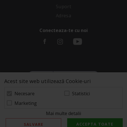
Suport
Adresa
Conecteaza-te cu noi
Acest site web utilizează Cookie-uri
Statistici
Necesare
Marketing
Mai multe detalii
© 2026 Zeus Service case de marcat fiscale. Powered
by
blugento
ACCEPTA TOATE
SALVARE