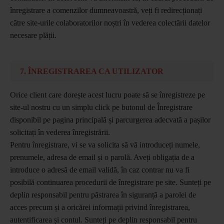
înregistrare a comenzilor dumneavoastră, veți fi redirecționați
către site-urile colaboratorilor noștri în vederea colectării datelor
necesare plății.
7. ÎNREGISTRAREA CA UTILIZATOR
Orice client care dorește acest lucru poate să se înregistreze pe
site-ul nostru cu un simplu click pe butonul de Înregistrare
disponibil pe pagina principală și parcurgerea adecvată a pașilor
solicitați în vederea înregistrării.
Pentru înregistrare, vi se va solicita să vă introduceți numele,
prenumele, adresa de email și o parolă. Aveți obligația de a
introduce o adresă de email validă, în caz contrar nu va fi
posibilă continuarea procedurii de înregistrare pe site. Sunteți pe
deplin responsabil pentru păstrarea în siguranță a parolei de
acces precum și a oricărei informații privind înregistrarea,
autentificarea și contul. Sunteți pe deplin responsabil pentru