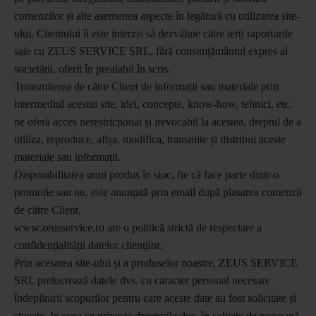
comenzilor și alte asemenea aspecte în legătură cu utilizarea site-
ului. Clientului îi este interzis să dezvăluie către terți raporturile
sale cu ZEUS SERVICE SRL, fără consimțământul expres al
societății, oferit în prealabil în scris.
Transmiterea de către Client de informații sau materiale prin
intermediul acestui site, idei, concepte, know-how, tehnici, etc.
ne oferă acces nerestricționat și irevocabil la acestea, dreptul de a
utiliza, reproduce, afișa, modifica, transmite și distribui aceste
materiale sau informații.
Disponibilitatea unui produs în stoc, fie că face parte dintr-o
promoție sau nu, este anunțată prin email după plasarea comenzii
de către Client.
www.zeusservice.ro are o politică strictă de respectare a
confidențialității datelor clienților.
Prin acesarea site-ului și a produselor noastre, ZEUS SERVICE
SRL prelucrează datele dvs. cu caracter personal necesare
îndeplinirii scopurilor pentru care aceste date au fost solicitate și
stocate. In ceea ce privește drepturile dvs. în calitate de persoană