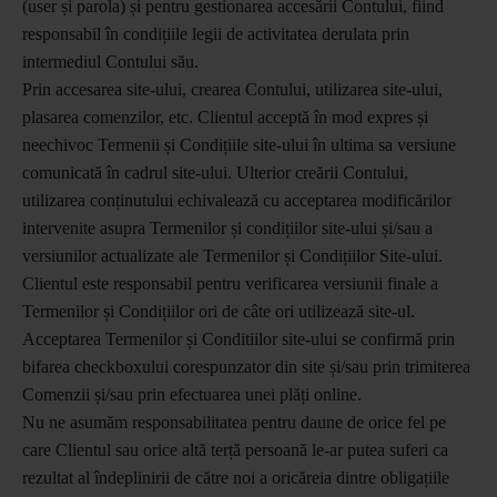
(user și parola) și pentru gestionarea accesării Contului, fiind
responsabil în condițiile legii de activitatea derulata prin
intermediul Contului său.
Prin accesarea site-ului, crearea Contului, utilizarea site-ului,
plasarea comenzilor, etc. Clientul acceptă în mod expres și
neechivoc Termenii și Condițiile site-ului în ultima sa versiune
comunicată în cadrul site-ului. Ulterior creării Contului,
utilizarea conținutului echivalează cu acceptarea modificărilor
intervenite asupra Termenilor și condițiilor site-ului și/sau a
versiunilor actualizate ale Termenilor și Condițiilor Site-ului.
Clientul este responsabil pentru verificarea versiunii finale a
Termenilor și Condițiilor ori de câte ori utilizează site-ul.
Acceptarea Termenilor și Conditiilor site-ului se confirmă prin
bifarea checkboxului corespunzator din site și/sau prin trimiterea
Comenzii și/sau prin efectuarea unei plăți online.
Nu ne asumăm responsabilitatea pentru daune de orice fel pe
care Clientul sau orice altă terță persoană le-ar putea suferi ca
rezultat al îndeplinirii de către noi a oricăreia dintre obligațiile