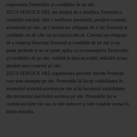
respectarea Termenilor și condițiilor de pe site.
ZEUS SERVICE SRL are dreptul de a modifica Termenii și
condițiile oricând, fără o notificare prealabilă, postând varianta
actualizată pe site, iar Clientul are obligația de a citi Termenii și
condițiile ori de câte ori accesează site-ul. Clientul are obligația
de a respecta întocmai Termenii și condițiile de pe site și nu
poate pretinde și nu se poate apăra cu necunoașterea Termenilor
și condițiilor de pe site, valabili la data accesării, utilizării și/sau
plasării unei comenzi pe site.
ZEUS SERVICE SRL organizează periodic diferite Promoții
care sunt anunțate pe site. Promoțiile își încep valabilitatea în
momentul activării acestora pe site și își încetează valabilitatea
din momentul inactivării acestora pe site. Promoțiile nu se
cumulează între ele sau cu alte reduceri și sunt valabile numai în
limita stocului.