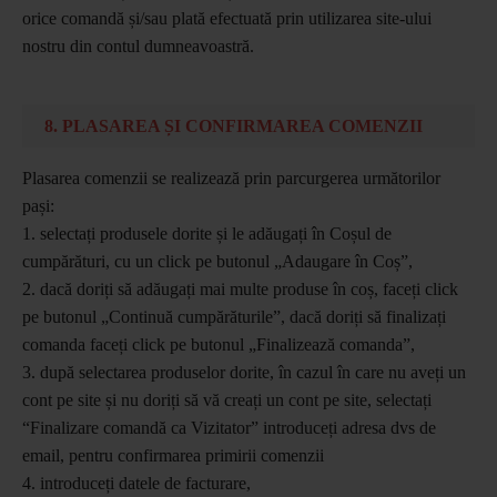
orice comandă și/sau plată efectuată prin utilizarea site-ului
nostru din contul dumneavoastră.
8. PLASAREA ȘI CONFIRMAREA COMENZII
Plasarea comenzii se realizează prin parcurgerea următorilor
pași:
1. selectați produsele dorite și le adăugați în Coșul de
cumpărături, cu un click pe butonul „Adaugare în Coș”,
2. dacă doriți să adăugați mai multe produse în coș, faceți click
pe butonul „Continuă cumpărăturile”, dacă doriți să finalizați
comanda faceți click pe butonul „Finalizează comanda”,
3. după selectarea produselor dorite, în cazul în care nu aveți un
cont pe site și nu doriți să vă creați un cont pe site, selectați
“Finalizare comandă ca Vizitator” introduceți adresa dvs de
email, pentru confirmarea primirii comenzii
4. introduceți datele de facturare,