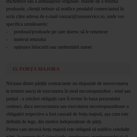
etichetelor sau a ambalajelor originale. Înainte de a returna
produsele, clienții trebuie să notifice prealabil comerciantul în
scris către adresa de e-mail vanzari@zeusservice.ro, unde vor
specifica următoarele:
- produsul/produsele pe care doresc să le returneze
- motivul returului
- opțiunea înlocuirii sau rambursării sumei
15. FORȚA MAJORA
Niciuna dintre părțile contractante nu răspunde de neexecutarea
la termen sau/și de executarea în mod necorespunzător - total sau
parțial - a oricărei obligații care îi revine în baza prezentului
contract, daca neexecutarea sau executarea necorespunzătoare a
obligației respective a fost cauzată de forța majoră, așa cum este
definită de lege, din motive independente de părți.
Partea care invocă forța majoră este obligată să notifice celeilalte
părți, în termen de 5 (cinci) zile, producerea evenimentului și să