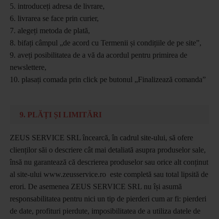
5. introduceți adresa de livrare,
6. livrarea se face prin curier,
7. alegeți metoda de plată,
8. bifați câmpul „de acord cu Termenii și condițiile de pe site”,
9. aveți posibilitatea de a vă da acordul pentru primirea de
newslettere,
10. plasați comada prin click pe butonul „Finalizează comanda”
9. PLĂȚI ȘI LIMITĂRI
ZEUS SERVICE SRL încearcă, în cadrul site-ului, să ofere
clienților săi o descriere cât mai detaliată asupra produselor sale,
însă nu garantează că descrierea produselor sau orice alt conținut
al site-ului www.zeusservice.ro este completă sau total lipsită de
erori. De asemenea ZEUS SERVICE SRL nu își asumă
responsabilitatea pentru nici un tip de pierderi cum ar fi: pierderi
de date, profituri pierdute, imposibilitatea de a utiliza datele de