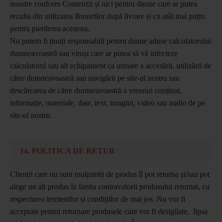
noastre conform Comenzii și nici pentru daune care ar putea
rezulta din utilizarea Bunurilor după livrare și cu atât mai puțin
pentru pierderea acestora.
Nu putem fi ținuți responsabili pentru daune aduse calculatorului
dumneavoastră sau viruși care ar putea să vă infecteze
calculatorul sau alt echipament ca urmare a accesării, utilizării de
către dumneavoastră sau navigării pe site-ul nostru sau
descărcarea de către dumneavoastră a vreunui conținut,
informație, materiale, date, text, imagini, video sau audio de pe
site-ul nostru.
14. POLITICA DE RETUR
Clienții care nu sunt mulțumiți de produs îl pot returna și/sau pot
alege un alt produs în limita contravalorii produsului returnat, cu
respectarea termenilor și condițiilor de mai jos. Nu vor fi
acceptate pentru returnare produsele care vor fi desigilate, lipsa