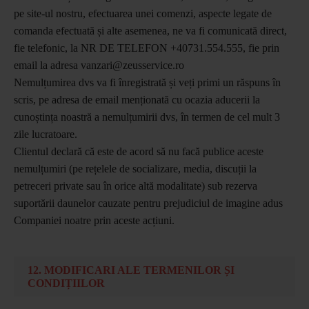
pe site-ul nostru, efectuarea unei comenzi, aspecte legate de
comanda efectuată și alte asemenea, ne va fi comunicată direct,
fie telefonic, la NR DE TELEFON +40731.554.555, fie prin
email la adresa vanzari@zeusservice.ro
Nemulțumirea dvs va fi înregistrată și veți primi un răspuns în
scris, pe adresa de email menționată cu ocazia aducerii la
cunoștința noastră a nemulțumirii dvs, în termen de cel mult 3
zile lucratoare.
Clientul declară că este de acord să nu facă publice aceste
nemulțumiri (pe rețelele de socializare, media, discuții la
petreceri private sau în orice altă modalitate) sub rezerva
suportării daunelor cauzate pentru prejudiciul de imagine adus
Companiei noatre prin aceste acțiuni.
12. MODIFICARI ALE TERMENILOR ȘI
CONDIȚIILOR