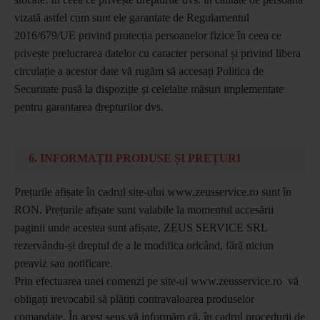
vizată astfel cum sunt ele garantate de Regulamentul
2016/679/UE privind protecția persoanelor fizice în ceea ce
privește prelucrarea datelor cu caracter personal și privind libera
circulație a acestor date vă rugăm să accesați Politica de
Securitate pusă la dispoziție și celelalte măsuri implementate
pentru garantarea drepturilor dvs.
6. INFORMAȚII PRODUSE ȘI PREȚURI
Prețurile afișate în cadrul site-ului www.zeusservice.ro sunt în
RON. Prețurile afișate sunt valabile la momentul accesării
paginii unde acestea sunt afișate, ZEUS SERVICE SRL
rezervându-și dreptul de a le modifica oricând, fără niciun
preaviz sau notificare.
Prin efectuarea unei comenzi pe site-ul www.zeusservice.ro vă
obligați irevocabil să plătiți contravaloarea produselor
comandate. În acest sens vă informăm că, în cadrul procedurii de