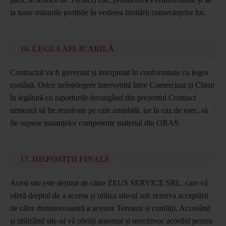
ia toate măsurile posibile în vederea limitării consecințelor lui.
16. LEGEA APLICABILĂ
Contractul va fi guvernat și interpretat în conformitate cu legea
română. Orice neînțelegere intervenită între Comerciant și Client
în legătură cu raporturile decurgând din prezentul Contract
urmează să fie rezolvate pe cale amiabilă, iar în caz de eșec, să
fie supuse instanțelor competente material din ORAS.
17. DISPOZIȚII FINALE
Acest site este deținut de către ZEUS SERVICE SRL, care vă
oferă dreptul de a accesa și utiliza site-ul sub rezerva acceptării
de către dumneavoastră a acestor Termeni și condiții. Accesând
și utilizând site-ul vă oferiți automat și neechivoc acordul pentru