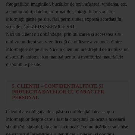
fotografiilor, imaginilor, bucăților de text, afișarea, vinderea, etc,
a conținutului, datelor, informațiilor, fotografiilor sau altor
informații găsite pe site, fără permisiunea expresă acordată în
scris de către ZEUS SERVICE SRL.
Nici un Client nu dobândește, prin utilizarea și accesarea site-
ului vreun drept sau vreo licență de utilizare a vreuneia dintre
informațiile de pe site. Niciun client nu are dreptul de a utiliza un
dispozitiv automat sau manual pentru a monitoriza materialele
disponibile pe site.
5. CLIENȚII – CONFIDENȚIALITATE ȘI
PROTECȚIA DATELOR CU CARACTER
PERSONAL
Clientul are obligația de a păstra confidențialitatea asupra
informațiilor despre care a luat la cunoștință cu ocazia accesării
și utilizării site-ului, precum și cu ocazia comunicărilor transmise
pe parcursul înregistrării, autentificării, plasării și onorării