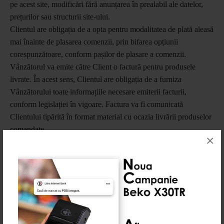
pe acest site, modificări fără anunțarea în prealabil ale datelor,
prețurilor sau structurii site-ului.
Clientul are obligația de a opta pentru modalitatea de plată aleasă
mai înainte de plasarea comenzii, prin bifarea opțiunii
corespunzătoare, conform pașilor de plasare a comenzii.
Vânzătorul va emite către Client o factură pentru produsele
livrate. În acest sens, Clientul are obligația de a furniza
Vânzătorului toate informațiile necesare emiterii facturii,
conform legislației în vigoare. Factura va fi comunicată
Clientului tipărită în format material cu ocazia livrării produselor
comandate.
×
10. POLITICA DE LIVRARE
Produsele se livrează de către vânzător, direct la domiciliul
cumpărătorului / adresa specificată de acesta.
Transportul se asigură prin firma de curierat CURIER.