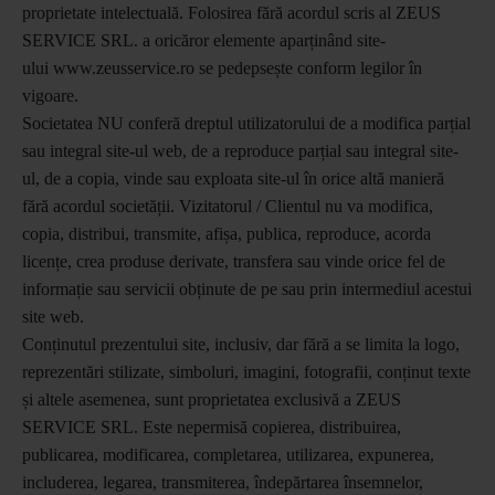
proprietate intelectuală. Folosirea fără acordul scris al ZEUS
SERVICE SRL. a oricăror elemente aparținând site-
ului www.zeusservice.ro se pedepsește conform legilor în
vigoare.
Societatea NU conferă dreptul utilizatorului de a modifica parțial
sau integral site-ul web, de a reproduce parțial sau integral site-
ul, de a copia, vinde sau exploata site-ul în orice altă manieră
fără acordul societății. Vizitatorul / Clientul nu va modifica,
copia, distribui, transmite, afișa, publica, reproduce, acorda
licențe, crea produse derivate, transfera sau vinde orice fel de
informație sau servicii obținute de pe sau prin intermediul acestui
site web.
Conținutul prezentului site, inclusiv, dar fără a se limita la logo,
reprezentări stilizate, simboluri, imagini, fotografii, conținut texte
și altele asemenea, sunt proprietatea exclusivă a ZEUS
SERVICE SRL. Este nepermisă copierea, distribuirea,
publicarea, modificarea, completarea, utilizarea, expunerea,
includerea, legarea, transmiterea, îndepărtarea însemnelor,