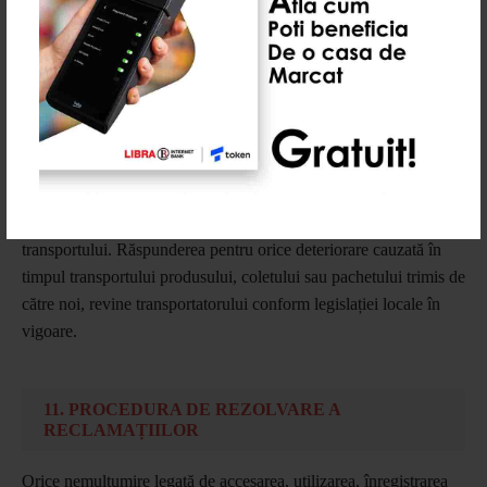
Taxa de transport este de ... RON.
Expedierea comenzii pentru produsele aflate în stoc se va realiza
în termen de 24 ore de la confirmarea comenzii, prin email.
Comanda ar trebui să ajungă la dumneavoastră în termen de
maxim 2 zile lucratoare de la data confirmării comenzii. Acest
termen poate fi modificat de împrejurări independente de voința
noastră, fără a depăși un termen de 10 zile lucratoare, calculat de
la data preluării comenzii dumneavoastră.
Comanda va fi expediată în ambalaje care să asigure securitatea
transportului. Răspunderea pentru orice deteriorare cauzată în
timpul transportului produsului, coletului sau pachetului trimis de
către noi, revine transportatorului conform legislației locale în
vigoare.
11. PROCEDURA DE REZOLVARE A
RECLAMAȚIILOR
Orice nemulțumire legată de accesarea, utilizarea, înregistrarea