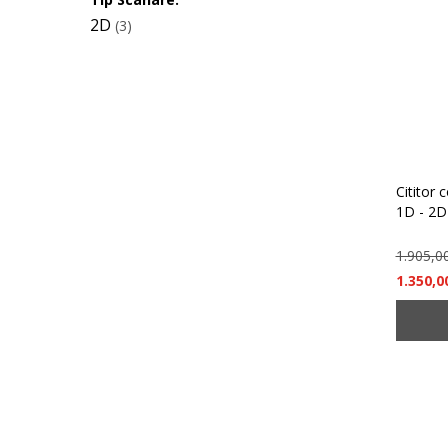
2D
(3)
Cititor
1D - 2D
1.905,0
1.350,