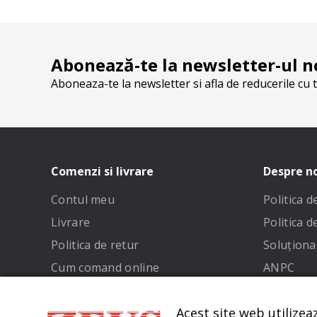
Abonează-te la newsletter-ul n
Aboneaza-te la newsletter si afla de reducerile cu t
Comenzi si livrare
Despre n
Contul meu
Politica 
Livrare
Politica d
Politica de retur
Soluționar
Cum comand online
ANPC
Metode de plata
Termeni și
Acest site web utilizea