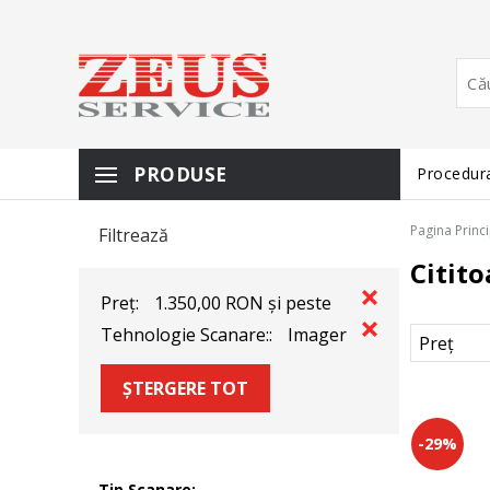
PRODUSE
Procedura
Pagina Princ
Filtrează
Citito
Preț:
1.350,00 RON și peste
Tehnologie Scanare::
Imager
ȘTERGERE TOT
-29%
Tip Scanare: