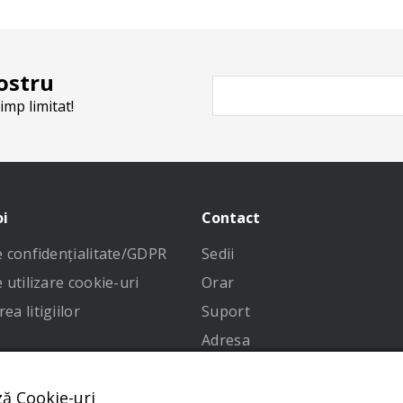
ostru
imp limitat!
oi
Contact
de confidenţialitate/GDPR
Sedii
e utilizare cookie-uri
Orar
ea litigiilor
Suport
Adresa
 condiții
ză Cookie-uri