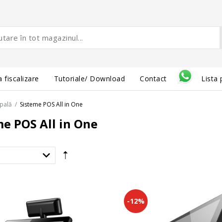
 fiscalizare
Tutoriale/ Download
Contact
Lista 
ipală
/
Sisteme POS All in One
me POS All in One
-12%