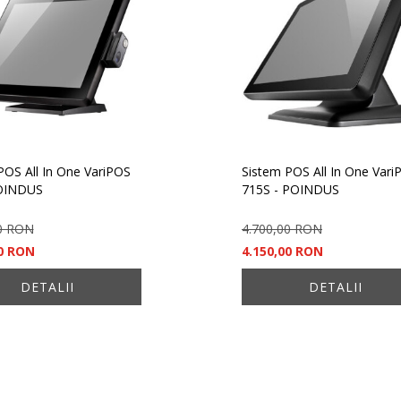
POS All In One VariPOS
Sistem POS All In One Vari
OINDUS
715S - POINDUS
0 RON
4.700,00 RON
00 RON
4.150,00 RON
DETALII
DETALII