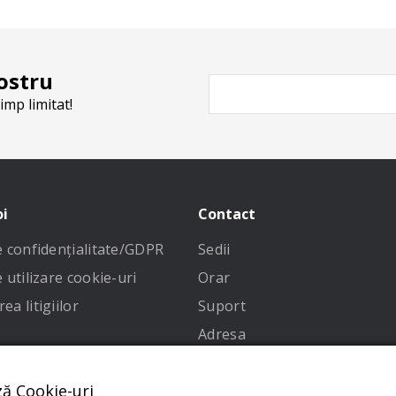
ostru
imp limitat!
oi
Contact
de confidenţialitate/GDPR
Sedii
e utilizare cookie-uri
Orar
ea litigiilor
Suport
Adresa
 condiții
ză Cookie-uri