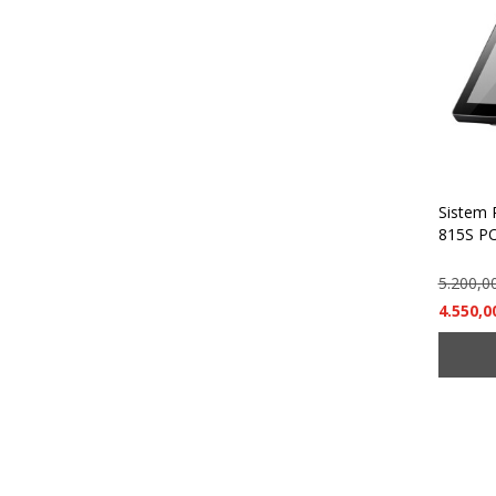
Sistem 
815S P
5.200,0
4.550,