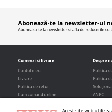
Abonează-te la newsletter-ul n
Aboneaza-te la newsletter si afla de reducerile cu t
Comenzi si livrare
Despre n
Contul meu
Politica 
Livrare
Politica d
Politica de retur
Soluționar
Cum comand online
ANPC
Metode de plata
Termeni și
Acest site web utilizea