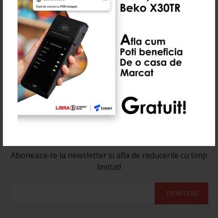
Produse Recomandate
0 Recenzie(i)
Abonează-te la newsletter-ul nostru
Aboneaza-te la newsletter si afla de reducerile cu timp
limitat!
TRIMITERE