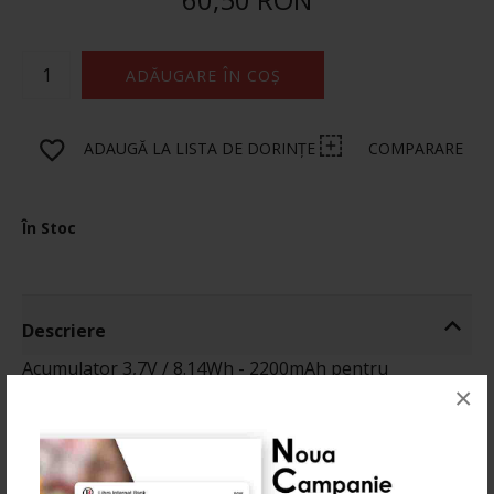
ADĂUGARE ÎN COȘ
ADAUGĂ LA LISTA DE DORINȚE
COMPARARE
În Stoc
Descriere
Acumulator 3,7V / 8.14Wh - 2200mAh pentru
×
COMPACT M / COMPACT S
Informatii