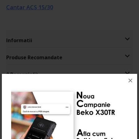
Cantar ACS 15/30
Informatii
Produse Recomandate
0 Recenzie(i)
×
Vă recomandăm: