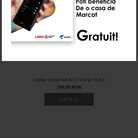
Cantar comercial ACS cu brat 15 KG
589,00 RON
DETALII