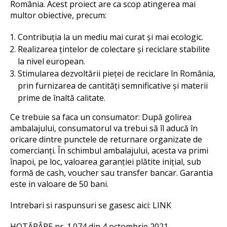
România. Acest proiect are ca scop atingerea mai
multor obiective, precum:
Contribuția la un mediu mai curat și mai ecologic.
Realizarea țintelor de colectare și reciclare stabilite
la nivel european.
Stimularea dezvoltării pieței de reciclare în România,
prin furnizarea de cantități semnificative și materii
prime de înaltă calitate.
Ce trebuie sa faca un consumator: După golirea
ambalajului, consumatorul va trebui să îl aducă în
oricare dintre punctele de returnare organizate de
comercianți. În schimbul ambalajului, acesta va primi
înapoi, pe loc, valoarea garanției plătite inițial, sub
formă de cash, voucher sau transfer bancar. Garantia
este in valoare de 50 bani.
Intrebari si raspunsuri se gasesc aici:
LINK
HOTĂRÂRE nr. 1.074 din 4 octombrie 2021