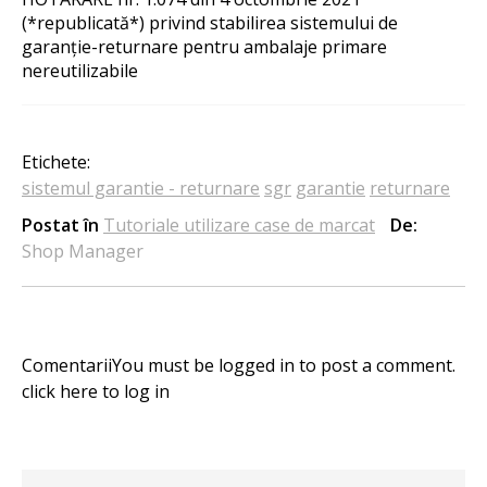
(*republicată*) privind stabilirea sistemului de
garanție-returnare pentru ambalaje primare
nereutilizabile
Etichete:
sistemul garantie - returnare
sgr
garantie
returnare
Postat în
Tutoriale utilizare case de marcat
De:
Shop Manager
Comentarii
You must be logged in to post a comment.
click here
to log in