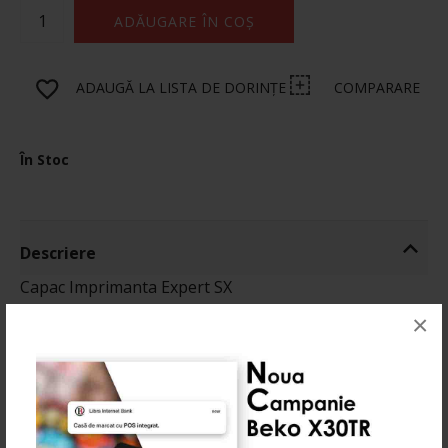
ADĂUGARE ÎN COȘ
ADAUGĂ LA LISTA DE DORINȚE
COMPARARE
În Stoc
Descriere
Capac Imprimanta Expert SX
×
Informatii
Produse Recomandate