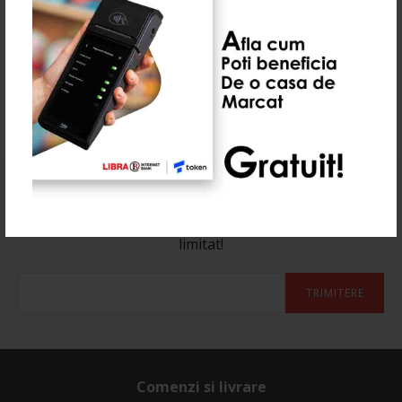
0 Recenzie(i)
Abonează-te la newsletter-ul nostru
Aboneaza-te la newsletter si afla de reducerile cu timp
limitat!
TRIMITERE
Comenzi si livrare