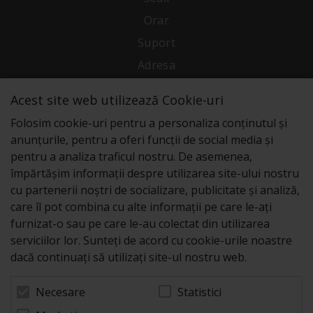
Orar
Suport
Adresa
Acest site web utilizează Cookie-uri
Conecteaza-te cu noi
Folosim cookie-uri pentru a personaliza conținutul și
anunțurile, pentru a oferi funcții de social media și
pentru a analiza traficul nostru. De asemenea,
împărtășim informații despre utilizarea site-ului nostru
cu partenerii noștri de socializare, publicitate și analiză,
care îl pot combina cu alte informații pe care le-ați
furnizat-o sau pe care le-au colectat din utilizarea
serviciilor lor. Sunteți de acord cu cookie-urile noastre
dacă continuați să utilizați site-ul nostru web.
Statistici
Necesare
© 2026 Zeus Service case de marcat fiscale. Powered