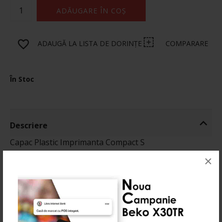
ADĂUGARE ÎN COȘ
ADAUGĂ LA LISTA DE DORINȚE
COMPARARE
În Stoc
Descriere
Capac Plastic Imprimanta Compact S
×
Informatii
Produse Recomandate