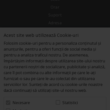
Orar
Suport
Adresa
Acest site web utilizează Cookie-uri
Conecteaza-te cu noi
Folosim cookie-uri pentru a personaliza conținutul și
anunțurile, pentru a oferi funcții de social media și
pentru a analiza traficul nostru. De asemenea,
împărtășim informații despre utilizarea site-ului nostru
cu partenerii noștri de socializare, publicitate și analiză,
care îl pot combina cu alte informații pe care le-ați
furnizat-o sau pe care le-au colectat din utilizarea
serviciilor lor. Sunteți de acord cu cookie-urile noastre
dacă continuați să utilizați site-ul nostru web.
Statistici
Necesare
© 2026 Zeus Service case de marcat fiscale. Powered