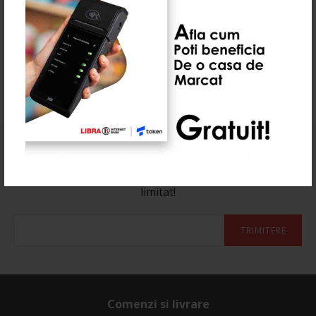
0 Recenzie(i)
Abonează-te la newsletter-ul nostru
Aboneaza-te la newsletter si afla de reducerile cu timp
limitat!
TRIMITERE
Comenzi si livrare