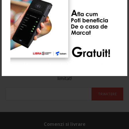
0 Recenzie(i)
Abonează-te la newsletter-ul nostru
Aboneaza-te la newsletter si afla de reducerile cu timp
limitat!
TRIMITERE
Comenzi si livrare