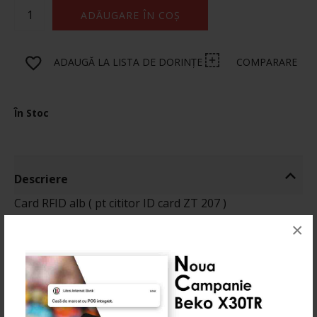
ADĂUGARE ÎN COȘ
ADAUGĂ LA LISTA DE DORINȚE
COMPARARE
În Stoc
Descriere
Card RFID alb ( pt cititor ID card ZT 207 )
×
Informatii
Produse Recomandate