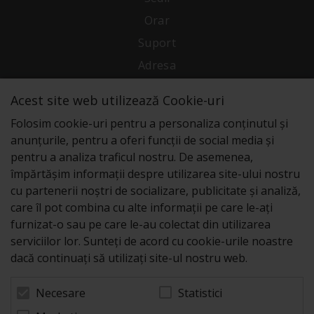
Orar
Suport
Adresa
Acest site web utilizează Cookie-uri
Conecteaza-te cu noi
Folosim cookie-uri pentru a personaliza conținutul și
anunțurile, pentru a oferi funcții de social media și
pentru a analiza traficul nostru. De asemenea,
împărtășim informații despre utilizarea site-ului nostru
cu partenerii noștri de socializare, publicitate și analiză,
care îl pot combina cu alte informații pe care le-ați
furnizat-o sau pe care le-au colectat din utilizarea
serviciilor lor. Sunteți de acord cu cookie-urile noastre
dacă continuați să utilizați site-ul nostru web.
Statistici
Necesare
© 2026 Zeus Service case de marcat fiscale. Powered