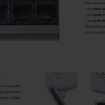
Poti conecta 
- un
cititor 
- un
cantar e
- un
sertar d
Programezi ar
poti scana dir
n cat mai multe
iune generoasa.
t mai vizibile.