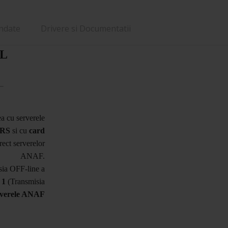
ndate
Drivere si Documentatii
 L
a cu serverele
PRS
si cu
card
rect serverelor
ANAF.
isia OFF-line a
 1
(Transmisia
erverele ANAF