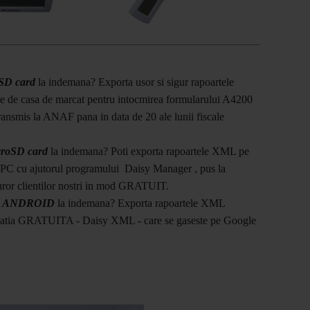
 SD card
la indemana? Exporta usor si sigur rapoartele
 de casa de marcat pentru intocmirea formularului A4200
transmis la ANAF pana in data de 20 ale lunii fiscale
croSD card
la indemana? Poti exporta rapoartele XML pe
 PC cu ajutorul programului Daisy Manager , pus la
turor clientilor nostri in mod GRATUIT.
fon ANDROID
la indemana? Exporta rapoartele XML
icatia GRATUITA - Daisy XML - care se gaseste pe Google