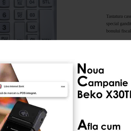
Tastatura cas
special gandit
bonului fiscal
 fara hartie in
asa de marcat.
a doua role de
 in care opresti