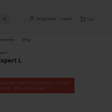
Înregistrare
Logare
Coș
parteneri
Blog
pert L
xpert L
IUL BUCURESTI SI JUDETUL ILFOV !!
NE - VEZI DETALII AICI !!