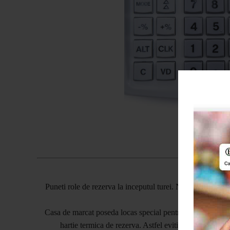
Puneti role de rezerva la inceputul turei. Nu risti sa ramani
c
Casa de marcat poseda locas special pentru stocarea a inc
hartie termica de rezerva. Astfel eviti situatia jenanta