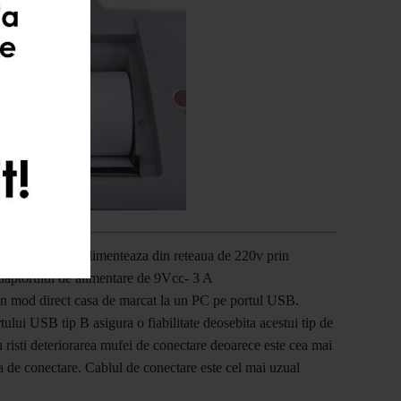
t eXpert L se alimenteaza din reteaua de 220v prin
daptorului de alimentare de 9Vcc- 3 A
in mod direct casa de marcat la un PC pe portul USB.
tului USB tip B asigura o fiabilitate deosebita acestui tip de
 risti deteriorarea mufei de conectare deoarece este cea mai
a de conectare. Cablul de conectare este cel mai uzual