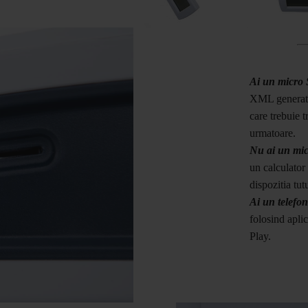
Ai un micro
XML generate
care trebuie 
urmatoare.
Nu ai un mi
un calculator
dispozitia tu
Ai un tele
folosind apl
Play.