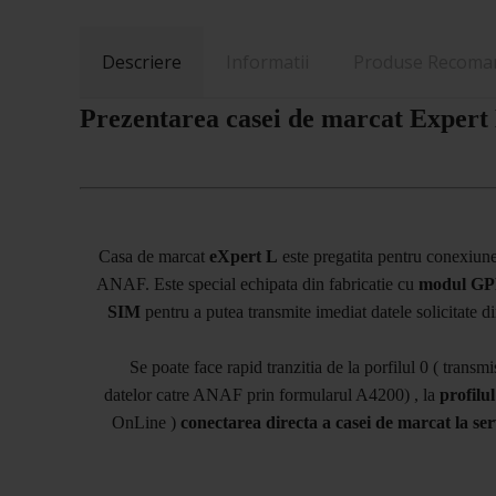
Descriere
Informatii
Produse Recoma
Prezentarea casei de marcat Expert
Casa de marcat
eXpert L
este pregatita pentru conexiune
ANAF. Este special echipata din fabricatie cu
modul G
SIM
pentru a putea transmite imediat datele solicitate di
Se poate face rapid tranzitia de la porfilul 0 ( transm
datelor catre ANAF prin formularul A4200) , la
profilul
OnLine )
conectarea directa a casei de marcat la s