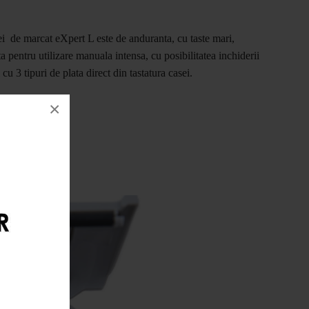
ei de marcat eXpert L este de anduranta, cu taste mari,
a pentru utilizare manuala intensa, cu posibilitatea inchiderii
 cu 3 tipuri de plata direct din tastatura casei.
×