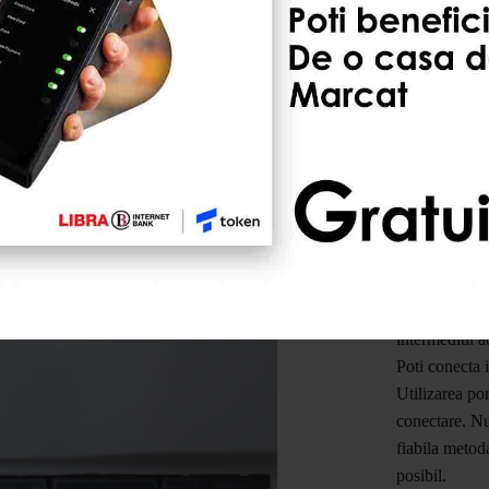
masa de lucru.
Casa de marca
intermediul a
Poti conecta 
Utilizarea por
conectare. Nu
fiabila metod
posibil.