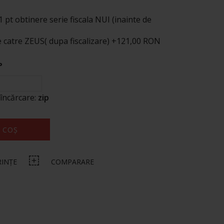
pt obtinere serie fiscala NUI (inainte de
e catre ZEUS( dupa fiscalizare)
+
121,00 RON
P
 încărcare:
zip
 COȘ
RINȚE
COMPARARE