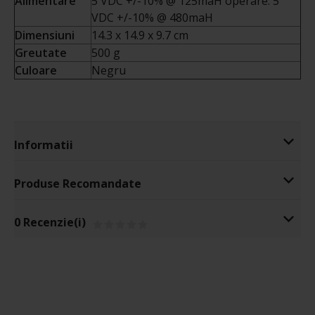
Alimentare
5 VDC +/-10% @ 125maH operare: 5
VDC +/-10% @ 480maH
Dimensiuni
14.3 x 14.9 x 9.7 cm
Greutate
500 g
Culoare
Negru
Informatii
Produse Recomandate
0 Recenzie(i)