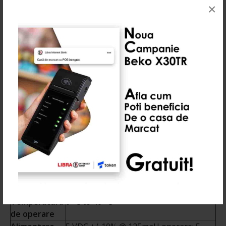
Conectivitate
Cu fir
×
Tehnologie
Imager omnidirectional
scanare
Viteza
254 scanari/sec.
scanare
Interfata
USB
conexiune
Coduri de
Code 39, Code 128, Code 93,
bare
Codabar/NW7, Code 11, MSI Plessey,
UPC/EAN, Interleaved 2 of 5, Korean 3
of 5, GS1 DataBar, Base 32 (Italian
Pharma), PDF417, Micro PDF417,
Composite Codes, TLC-39, Aztec,
DataMatrix, MaxiCode, QR Code, Micro
QR, Chinese Sensible (Han Xin), Postal
Codes
Temperatura
0° C to 40° C
de operare