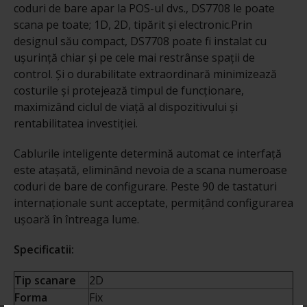
coduri de bare apar la POS-ul dvs., DS7708 le poate
scana pe toate; 1D, 2D, tipărit și electronic.Prin
designul său compact, DS7708 poate fi instalat cu
ușurință chiar și pe cele mai restrânse spații de
control. Și o durabilitate extraordinară minimizează
costurile și protejează timpul de funcționare,
maximizând ciclul de viață al dispozitivului și
rentabilitatea investiției.
Cablurile inteligente determină automat ce interfață
este atașată, eliminând nevoia de a scana numeroase
coduri de bare de configurare. Peste 90 de tastaturi
internaționale sunt acceptate, permițând configurarea
ușoară în întreaga lume.
Specificatii:
Tip scanare
2D
Forma
Fix