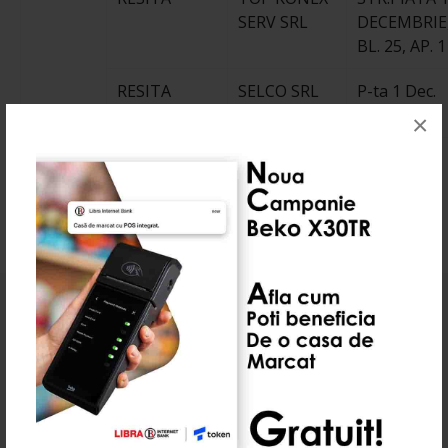
SERV SRL
DECEMBRIE
BL. 25, AP. 1
RESITA
SELCO SRL
P-ta 1 Dec.
1918, bl. 37
×
Abonează-te la newsletter-ul nostru
Aboneaza-te la newsletter si afla de reducerile cu timp
limitat!
TRIMITERE