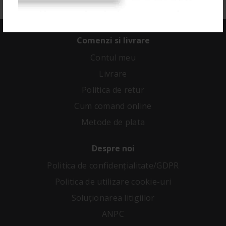
Comenzi si livrare
Contul meu
Livrare
Politica de retur
Cum comand online
Metode de plata
Despre noi
Politica de confidenţialitate/GDPR
Politica de utilizare cookie-uri
Soluționarea litigiilor
ANPC