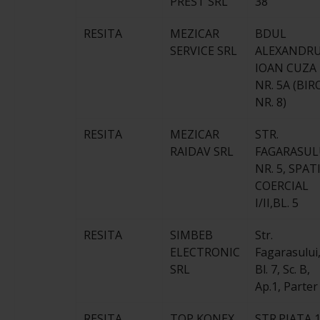
PREST SRL
38
RESITA
MEZICAR
BDUL
SERVICE SRL
ALEXANDR
IOAN CUZA
NR. 5A (BI
NR. 8)
RESITA
MEZICAR
STR.
RAIDAV SRL
FAGARASUL
NR. 5, SPAT
COERCIAL
I/II,BL. 5
RESITA
SIMBEB
Str.
ELECTRONIC
Fagarasului
SRL
Bl. 7, Sc. B,
Ap.1, Parter
RESITA
TOP KONEX
STR.PIATA 