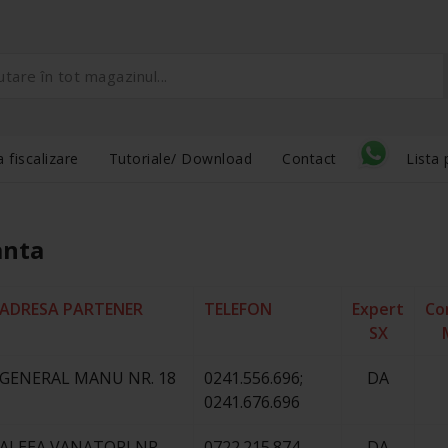
 fiscalizare
Tutoriale/ Download
Contact
Lista 
anta
ADRESA PARTENER
TELEFON
Expert
Co
SX
GENERAL MANU NR. 18
0241.556.696;
DA
0241.676.696
ALEEA VANATORI NR.
0722.215.874
DA