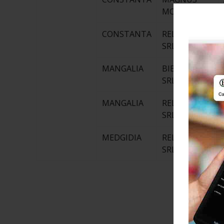
MOUSE SRL
CONSTANTA
REL SYSPRO
SRL
MANGALIA
BIB STAR
SRL
MANGALIA
REL SYSPRO
SRL
MEDGIDIA
REL SYSPRO
SRL