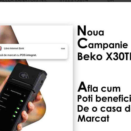
19, CONSTR. C6
STR.ALEEA
0241.545.401
DA
DALIEI,NR.22,BL.L119
Sos. Constantei, NR.37,
0241.756.696
DA
BL. C3G, SC.A
Str. Constantei, Bl. PB4
0241.72.25.70
DA
Str. Piateta Decebal, Bl.
0241.823.250
DA
P2, PARTER