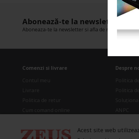
Abonează-te la newsletter-ul n
Aboneaza-te la newsletter si afla de reducerile cu t
Comenzi si livrare
Despre n
Contul meu
Politica 
Livrare
Politica d
Politica de retur
Soluționar
Cum comand online
ANPC
Metode de plata
Termeni și
Acest site web utilizea