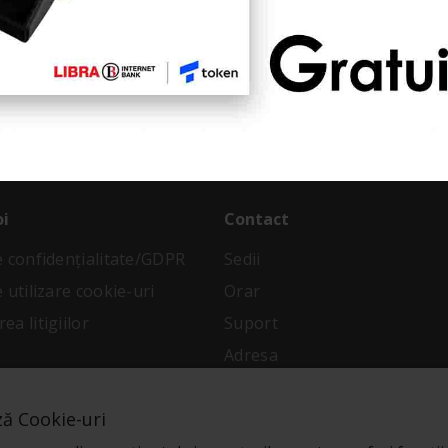
ostru
imp limitat!
oi
Contact
de confidenţialitate/GDPR
Sedii
e utilizare cookie-uri
Orar
ea litigiilor
Suport
Adresa
 condiții
ză Cookie-uri