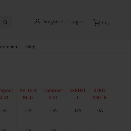
Înregistrare
Logare
Coș
parteneri
Blog
mpact
Perfect
Compact
EXPERT
BEKO
M 01
M 02
S 01
L
X30TR
DA
DA
DA
DA
DA
DA
DA
DA