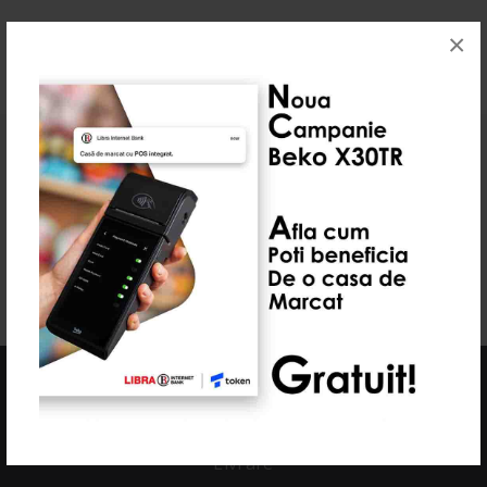
×
Abonează-te la newsletter-ul nostru
Aboneaza-te la newsletter si afla de reducerile cu timp
limitat!
TRIMITERE
Comenzi si livrare
Contul meu
Livrare