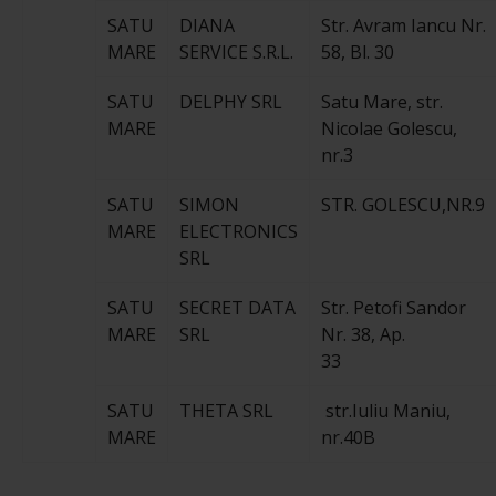
SATU
DIANA
Str. Avram Iancu Nr.
MARE
SERVICE S.R.L.
58, Bl. 30
SATU
DELPHY SRL
Satu Mare, str.
MARE
Nicolae Golescu,
nr.3
SATU
SIMON
STR. GOLESCU,NR.9
MARE
ELECTRONICS
SRL
SATU
SECRET DATA
Str. Petofi Sandor
MARE
SRL
Nr. 38, Ap.
33
SATU
THETA SRL
str.Iuliu Maniu,
MARE
nr.40B