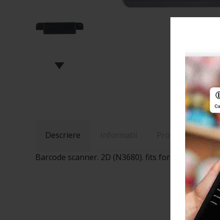
Descriere
Informatii
Produse Recoma
Barcode scanner. 2D (N3680). fits for: I-Series (An