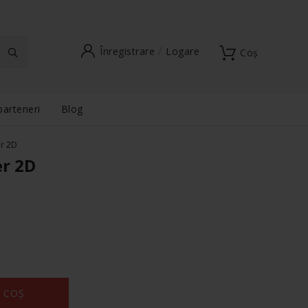
Înregistrare
Logare
Coș
parteneri
Blog
er 2D
er 2D
 COȘ