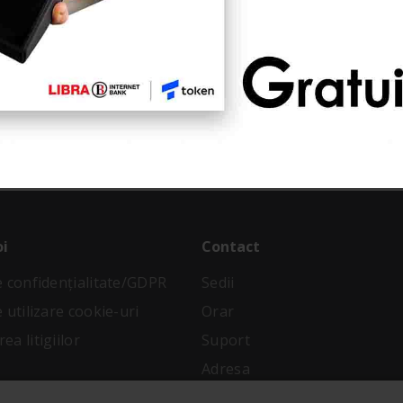
ostru
imp limitat!
oi
Contact
de confidenţialitate/GDPR
Sedii
e utilizare cookie-uri
Orar
ea litigiilor
Suport
Adresa
 condiții