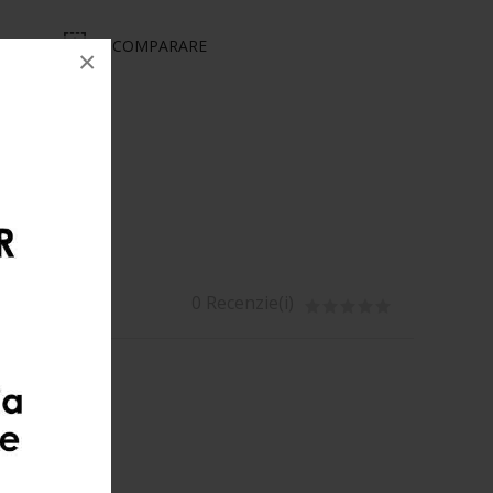
RINȚE
COMPARARE
×
0 Recenzie(i)