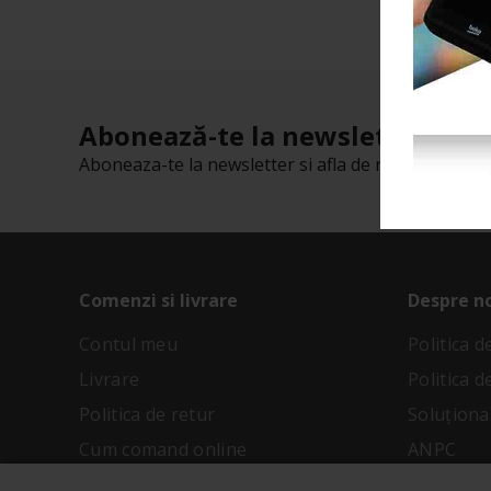
Abonează-te la newsletter-ul n
Aboneaza-te la newsletter si afla de reducerile cu t
Comenzi si livrare
Despre n
Contul meu
Politica 
Livrare
Politica d
Politica de retur
Soluționar
Cum comand online
ANPC
Metode de plata
Termeni și