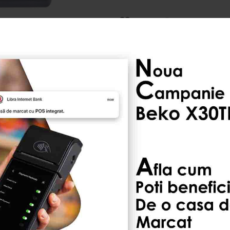
ADAUGĂ LA LISTA DE DO
La comandă
ndate
droid). -02 IDS Series. EloPOS. 1002L. 1502L. 2002L