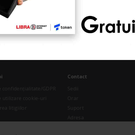
ostru
imp limitat!
oi
Contact
de confidenţialitate/GDPR
Sedii
e utilizare cookie-uri
Orar
ea litigiilor
Suport
Adresa
 condiții