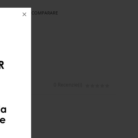
×
RINȚE
COMPARARE
0 Recenzie(i)