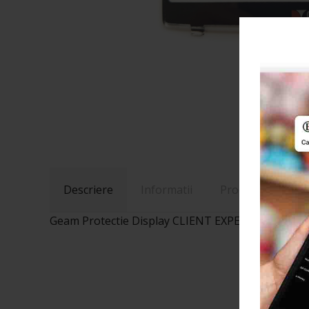
Descriere
Informatii
Produse Recoma
Geam Protectie Display CLIENT EXPERT SX