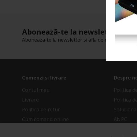
Abonează-te la newsletter-ul n
Aboneaza-te la newsletter si afla de reducerile cu t
Comenzi si livrare
Despre n
Contul meu
Politica 
Livrare
Politica d
Politica de retur
Soluționar
Cum comand online
ANPC
Metode de plata
Termeni și