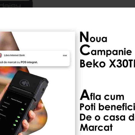
ADAUGĂ LA LISTA DE DO
În Stoc
ndate