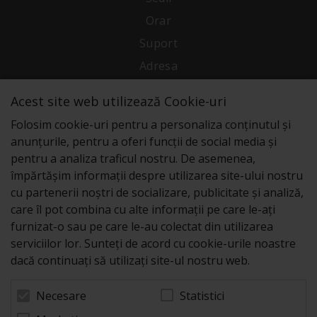
Orar
Suport
Adresa
Acest site web utilizează Cookie-uri
Conecteaza-te cu noi
Folosim cookie-uri pentru a personaliza conținutul și
anunțurile, pentru a oferi funcții de social media și
pentru a analiza traficul nostru. De asemenea,
împărtășim informații despre utilizarea site-ului nostru
cu partenerii noștri de socializare, publicitate și analiză,
care îl pot combina cu alte informații pe care le-ați
furnizat-o sau pe care le-au colectat din utilizarea
serviciilor lor. Sunteți de acord cu cookie-urile noastre
dacă continuați să utilizați site-ul nostru web.
Statistici
Necesare
© 2026 Zeus Service case de marcat fiscale. Powered