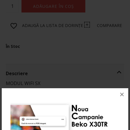
ADĂUGARE ÎN COȘ
ADAUGĂ LA LISTA DE DORINȚE
COMPARARE
În Stoc
Descriere
MODUL WIFI SX
×
Informatii
Produse Recomandate