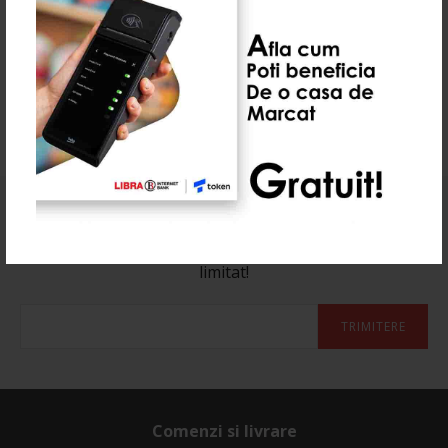
0 Recenzie(i)
Abonează-te la newsletter-ul nostru
Aboneaza-te la newsletter si afla de reducerile cu timp
limitat!
TRIMITERE
Comenzi si livrare