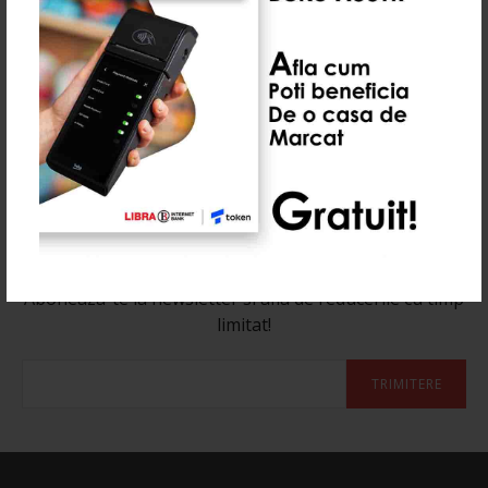
Produse Recomandate
0 Recenzie(i)
Abonează-te la newsletter-ul nostru
Aboneaza-te la newsletter si afla de reducerile cu timp
limitat!
TRIMITERE