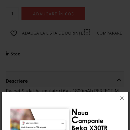
ADĂUGARE ÎN COȘ
ADAUGĂ LA LISTA DE DORINȚE
COMPARARE
În Stoc
Descriere
Pachet Sudat Acumulatori 6V - 1800mAh PERFECT M
×
Informatii