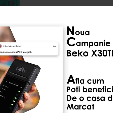
ADAUGĂ LA LISTA DE DO
În Stoc
ndate