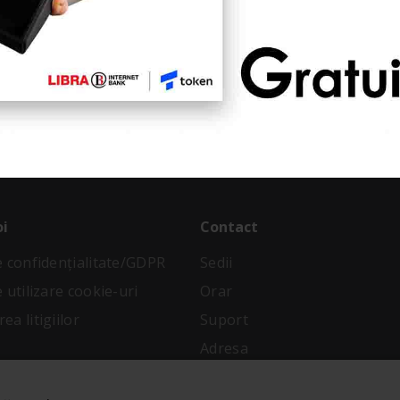
ostru
imp limitat!
oi
Contact
de confidenţialitate/GDPR
Sedii
e utilizare cookie-uri
Orar
ea litigiilor
Suport
Adresa
 condiții