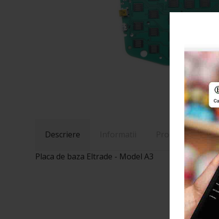
Descriere
Informatii
Produse Recoma
Placa de baza Eltrade - Model A3