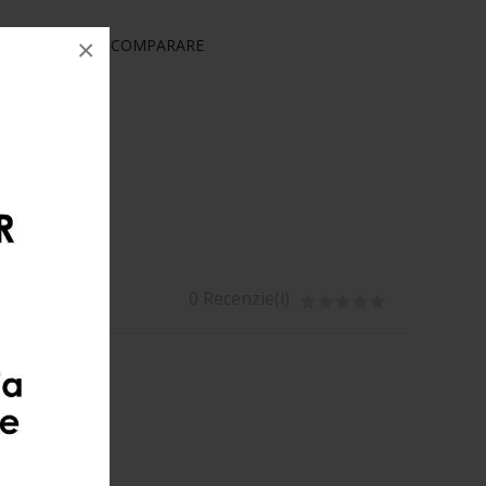
×
RINȚE
COMPARARE
0 Recenzie(i)