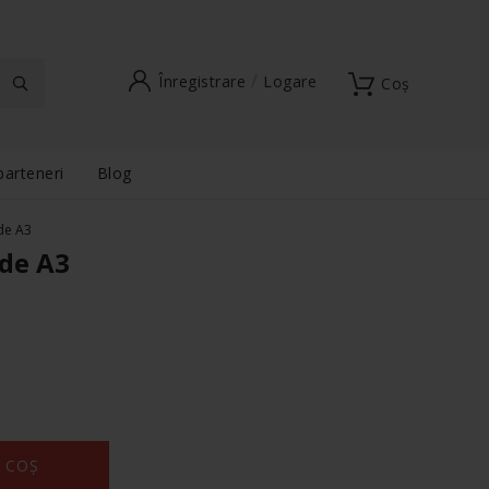
Înregistrare
Logare
Coș
parteneri
Blog
de A3
ade A3
 COȘ