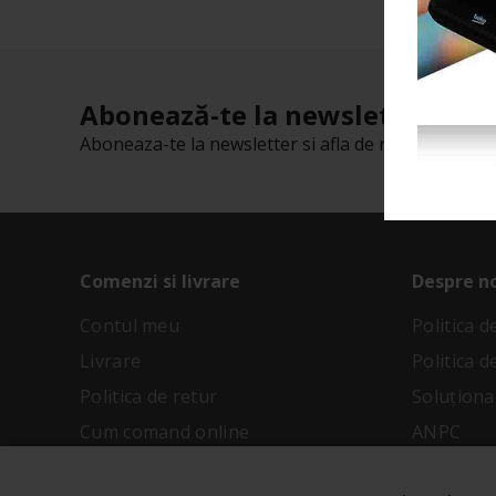
Abonează-te la newsletter-ul n
Aboneaza-te la newsletter si afla de reducerile cu t
Comenzi si livrare
Despre n
Contul meu
Politica 
Livrare
Politica d
Politica de retur
Soluționar
Cum comand online
ANPC
Metode de plata
Termeni și