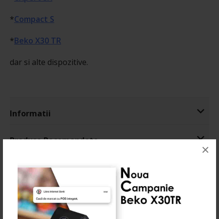
*
Compact S
*
Beko X30 TR
dar si alte dispozitive.
Informatii
Produse Recomandate
×
0 Recenzie(i)
Vă recomandăm: