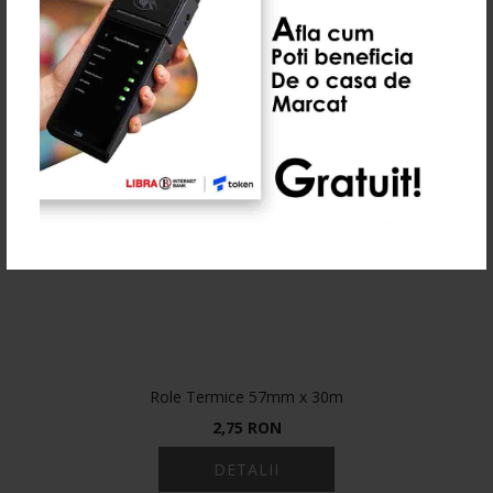
Role Termice 57mm x 30m
2,75 RON
DETALII