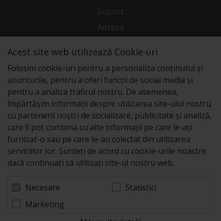
Suport
Adresa
Acest site web utilizează Cookie-uri
Conecteaza-te cu noi
Folosim cookie-uri pentru a personaliza conținutul și
anunțurile, pentru a oferi funcții de social media și
pentru a analiza traficul nostru. De asemenea,
împărtășim informații despre utilizarea site-ului nostru
cu partenerii noștri de socializare, publicitate și analiză,
care îl pot combina cu alte informații pe care le-ați
furnizat-o sau pe care le-au colectat din utilizarea
serviciilor lor. Sunteți de acord cu cookie-urile noastre
dacă continuați să utilizați site-ul nostru web.
Statistici
Necesare
© 2026 Zeus Service case de marcat fiscale. Powered
Marketing
by
blugento