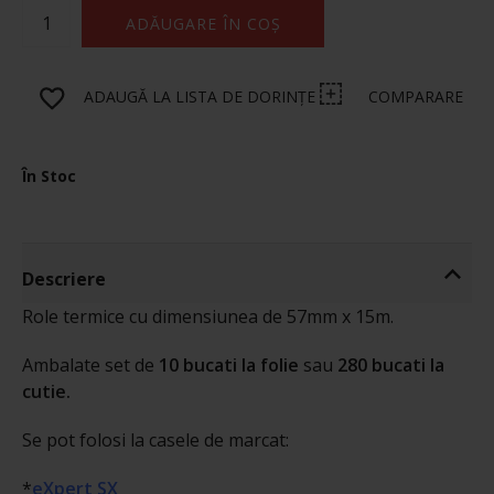
ADĂUGARE ÎN COȘ
ADAUGĂ LA LISTA DE DORINȚE
COMPARARE
În Stoc
Descriere
Role termice cu dimensiunea de 57mm x 15m.
Ambalate set de
10 bucati la folie
sau
280 bucati la
cutie.
Se pot folosi la casele de marcat:
*
eXpert SX