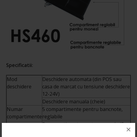
Specificatii:
Mod
Deschidere automata (din POS sau
deschidere
casa de marcat cu tensiune deschidere
12-24V)
Deschidere manuala (cheie)
Numar
5 compartimente pentru bancnote,
compartimente
reglabile
8 compartimente pentru monede (2
×
regalbile, 6 fixe)