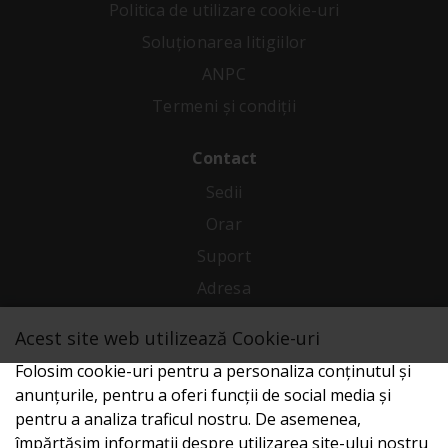
Politica de utilizare cookie-uri
Soluționarea litigiilor
ANPC
Termeni și condiții
Contact
Sedii
Orar
Suport
Adresa
Acest site web utilizează Cookie-uri
Conecteaza-te cu noi
Folosim cookie-uri pentru a personaliza conținutul și
anunțurile, pentru a oferi funcții de social media și
pentru a analiza traficul nostru. De asemenea,
împărtășim informații despre utilizarea site-ului nostru