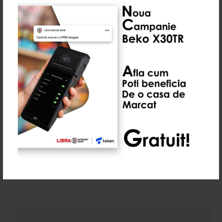
Material
Metal
Exterior
Material
Metalic
presor
Interfata
RJ11
conectare
Culoare
Negru
Dimensiuni
460(latime) X465(adancime)
X115(inaltime) mm, cu picioruse
10mm aprox. (inaltime picioruse)
Greutate
8.5Kg
Tensiune
12 V - 24 V
deschidere