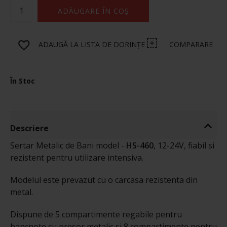
ADĂUGARE ÎN COȘ
ADAUGĂ LA LISTA DE DORINȚE
COMPARARE
În Stoc
Descriere
Sertar Metalic de Bani model -
HS-460
, 12-24V, fiabil si
rezistent pentru utilizare intensiva.
Modelul este prevazut cu o carcasa rezistenta din
metal.
Dispune de 5 compartimente regabile pentru
bancnote cu presor metalic si 8 compartimente pentru