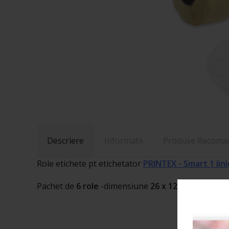
Descriere
Informatii
Produse Recoma
Role etichete pt etichetator
PRINTEX - Smart 1 lini
Pachet de
6 role
-dimensiune
26 x 12mm