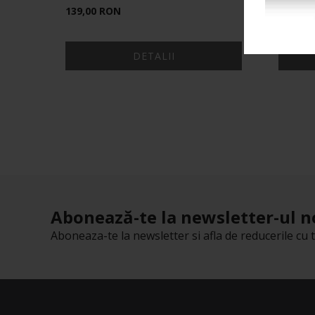
139,00 RON
25,00 
DETALII
Abonează-te la newsletter-ul n
Aboneaza-te la newsletter si afla de reducerile cu t