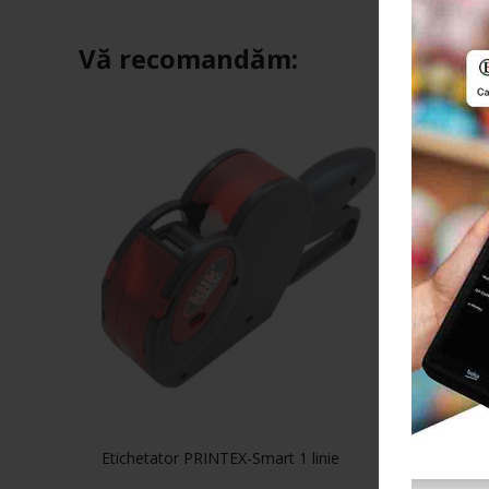
Vă recomandăm:
Etichetator PRINTEX-Smart 1 linie
Set 6 ro
PRINTEX