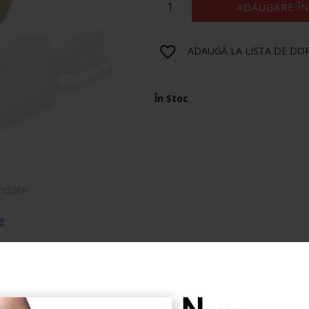
ADĂUGARE ÎN
ADAUGĂ LA LISTA DE DO
În Stoc
ndate
e