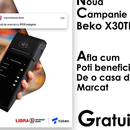
le etichete pt etichetator
-Smart 2 linii