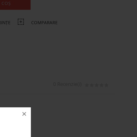
 COȘ
RINȚE
COMPARARE
0 Recenzie(i)
×