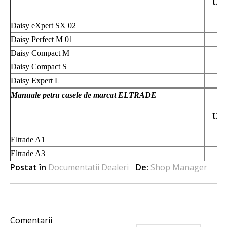
UT
Daisy eXpert SX 02
Cl
Daisy Perfect M 01
Cl
Daisy Compact M
Cl
Daisy Compact S
Cl
Daisy Expert L
Cl
M
Manuale petru casele de marcat ELTRADE
UT
Eltrade A1
Cl
Eltrade A3
Cl
Postat în
Documentatii Dealeri
De:
Shop Manager
Comentarii