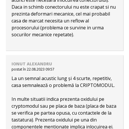
atunci este necesara inlocuirea conectorului).
Daca in schimb conectorului nu este crapat si nu
prezinta deformari mecanice, cel mai probabil
casa de marcat necesita un reflow al
procesorului (problema ce survine in urma
socurilor mecanice repetate).
IONUT ALEXANDRU
postat în 22.08.2023 09:57
La un semnal acustic lung și 4 scurte, repetitiv,
casa semnalează o problemă la CRIPTOMODUL.
In multe situatii indica prezenta oxidului pe
cryptomodul sau pe placa de baza (placa de baza
se verifica pe partea opusa, cu contactele de la
tastatura). Prezenta oxidului pe una din
componentele mentionate implica inlocuirea ei.