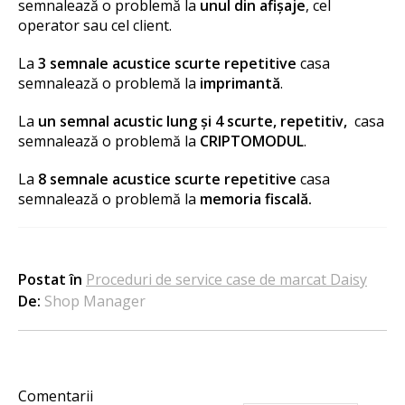
semnalează o problemă la
unul din afișaje
, cel
operator sau cel client.
La
3 semnale acustice
scurte repetitive
casa
semnalează o problemă la
imprimantă
.
La
un semnal acustic lung
și 4 scurte, repetitiv,
casa
semnalează o problemă la
CRIPTOMODUL
.
La
8 semnale acustice scurte repetitive
casa
semnalează o problemă la
memoria fiscală.
Postat în
Proceduri de service case de marcat Daisy
De:
Shop Manager
Comentarii